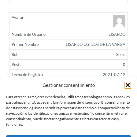
LISARDO
LISARDO UGIDOS DE LA VARGA
Socio
0
2021-07-12
Gestionar consentimiento
More...
Para ofrecer las mejores experiencias, utilizamos tecnologías como las cookies
«« First
« Prev
...
2
3
4
5
6
...
10
...
Next »
Last »»
para almacenar y/o acceder a la información del dispositivo. El consentimiento
de estas tecnologías nos permitirá procesar datos como el comportamiento de
navegación o las identificaciones únicas en este sitio. No consentir o retirar el
consentimiento, puede afectar negativamente a ciertas características y
funciones.