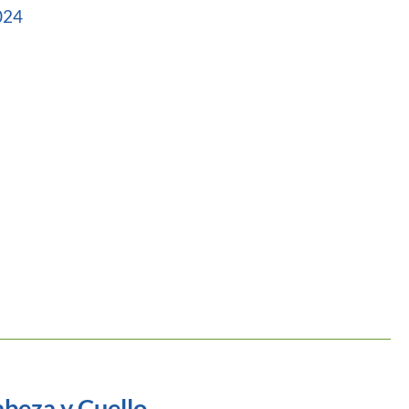
024
beza y Cuello