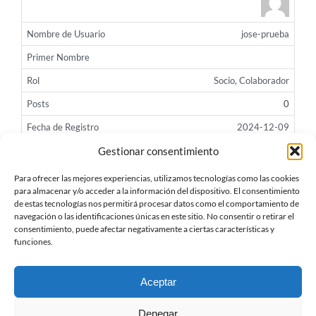
jose-prueba
Socio, Colaborador
0
2024-12-09
Gestionar consentimiento
More...
Para ofrecer las mejores experiencias, utilizamos tecnologías como las cookies
«« First
« Prev
...
10
11
12
para almacenar y/o acceder a la información del dispositivo. El consentimiento
de estas tecnologías nos permitirá procesar datos como el comportamiento de
navegación o las identificaciones únicas en este sitio. No consentir o retirar el
consentimiento, puede afectar negativamente a ciertas características y
funciones.
Aceptar
Denegar
© TTCC -
2026
| Protección de Datos
| Política de