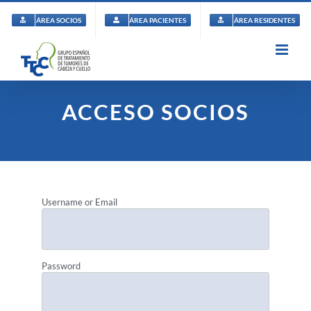
Saltar
al
ÁREA SOCIOS
ÁREA PACIENTES
ÁREA RESIDENTES
contenido
ACCESO SOCIOS
Username or Email
Password