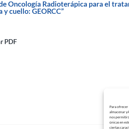
de Oncología Radioterápica para el trata
a y cuello: GEORCC”
ar PDF
Para ofrecer 
almacenar y/o
nos permitir
únicas en est
ciertas carac