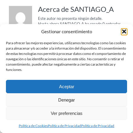
Acerca de
SANTIAGO_A
Este autor no presenta ningún detalle.
Hasta ahora SANTIAGO_A ha creado 0 entradas
de blog.
Gestionar consentimiento
Para ofrecer las mejores experiencias, utilizamos tecnologías como las cookies
para almacenar y/o acceder a la información del dispositivo. El consentimiento
de estas tecnologías nos permitirá procesar datos como el comportamiento de
navegación o las identificaciones únicas en este sitio. No consentir o retirar el
consentimiento, puede afectar negativamente a ciertas características y
funciones.
Aceptar
Denegar
© TTCC -
2026
| Protección de Datos
| Política de
Privacidad
| Política de Cookies
Ver preferencias
X
YouTube
Política de Cookies
Política de Privacidad
Política de Privacidad