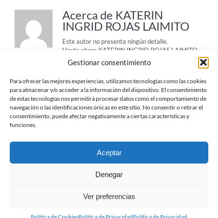
Acerca de
KATERIN
INGRID ROJAS LAIMITO
Este autor no presenta ningún detalle.
Hasta ahora KATERIN INGRID ROJAS LAIMITO
ha creado 0 entradas de blog.
Gestionar consentimiento
Para ofrecer las mejores experiencias, utilizamos tecnologías como las cookies
para almacenar y/o acceder a la información del dispositivo. El consentimiento
de estas tecnologías nos permitirá procesar datos como el comportamiento de
navegación o las identificaciones únicas en este sitio. No consentir o retirar el
consentimiento, puede afectar negativamente a ciertas características y
funciones.
Aceptar
Denegar
© TTCC -
2026
| Protección de Datos
| Política de
Privacidad
| Política de Cookies
Ver preferencias
X
YouTube
Política de Cookies
Política de Privacidad
Política de Privacidad