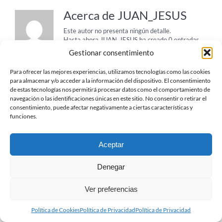
Acerca de
JUAN_JESUS
Este autor no presenta ningún detalle.
Hasta ahora JUAN_JESUS ha creado 0 entradas
de blog.
Gestionar consentimiento
Para ofrecer las mejores experiencias, utilizamos tecnologías como las cookies
para almacenar y/o acceder a la información del dispositivo. El consentimiento
de estas tecnologías nos permitirá procesar datos como el comportamiento de
navegación o las identificaciones únicas en este sitio. No consentir o retirar el
consentimiento, puede afectar negativamente a ciertas características y
funciones.
Aceptar
Denegar
© TTCC -
2026
| Protección de Datos
| Política de
Privacidad
| Política de Cookies
Ver preferencias
X
YouTube
Política de Cookies
Política de Privacidad
Política de Privacidad