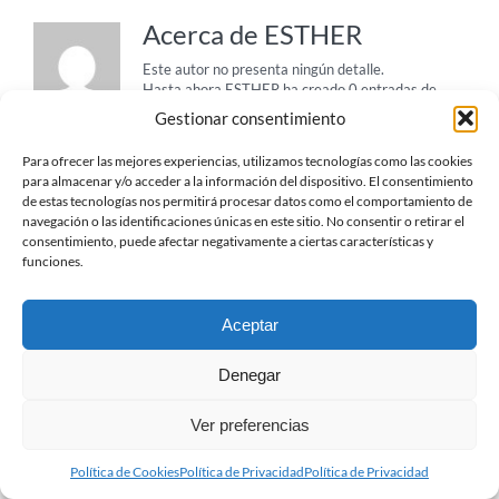
Acerca de
ESTHER
Este autor no presenta ningún detalle.
Hasta ahora ESTHER ha creado 0 entradas de
blog.
Gestionar consentimiento
Para ofrecer las mejores experiencias, utilizamos tecnologías como las cookies
para almacenar y/o acceder a la información del dispositivo. El consentimiento
de estas tecnologías nos permitirá procesar datos como el comportamiento de
navegación o las identificaciones únicas en este sitio. No consentir o retirar el
consentimiento, puede afectar negativamente a ciertas características y
funciones.
Aceptar
Denegar
© TTCC -
2026
| Protección de Datos
| Política de
Privacidad
| Política de Cookies
Ver preferencias
X
YouTube
Política de Cookies
Política de Privacidad
Política de Privacidad