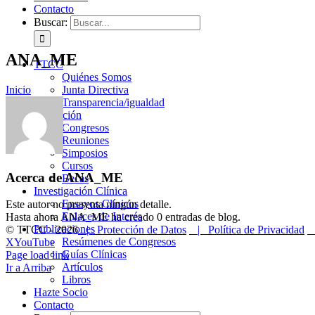
Contacto
Buscar:
ANA_ME
TTCC
Quiénes Somos
Inicio
Junta Directiva
Transparencia/igualdad
Formación
Congresos
Reuniones
Simposios
Cursos
Acerca de
ANA_ME
Becas
Investigación Clínica
Ensayos Clínicos
Este autor no presenta ningún detalle.
Enlaces de Interés
Hasta ahora ANA_ME ha creado 0 entradas de blog.
Publicaciones
© TTCC -
2026
| Protección de Datos
| Política de Privacidad
|
Resúmenes de Congresos
X
YouTube
Guías Clínicas
Page load link
Artículos
Ir a Arriba
Libros
Hazte Socio
Contacto