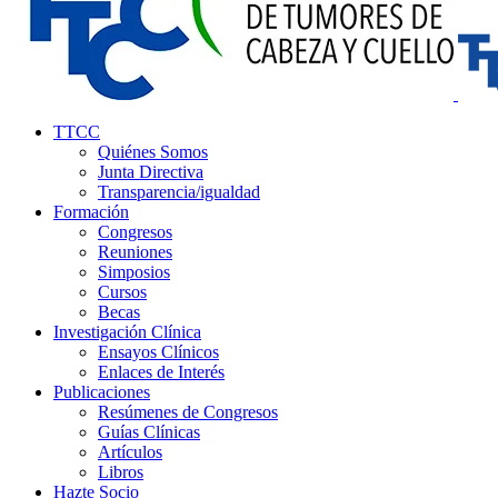
TTCC
Quiénes Somos
Junta Directiva
Transparencia/igualdad
Formación
Congresos
Reuniones
Simposios
Cursos
Becas
Investigación Clínica
Ensayos Clínicos
Enlaces de Interés
Publicaciones
Resúmenes de Congresos
Guías Clínicas
Artículos
Libros
Hazte Socio