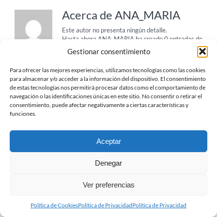
Acerca de
ANA_MARIA
Este autor no presenta ningún detalle.
Hasta ahora ANA_MARIA ha creado 0 entradas de
blog.
Gestionar consentimiento
Para ofrecer las mejores experiencias, utilizamos tecnologías como las cookies
para almacenar y/o acceder a la información del dispositivo. El consentimiento
de estas tecnologías nos permitirá procesar datos como el comportamiento de
navegación o las identificaciones únicas en este sitio. No consentir o retirar el
consentimiento, puede afectar negativamente a ciertas características y
funciones.
Aceptar
Denegar
© TTCC -
2026
| Protección de Datos
| Política de
Privacidad
| Política de Cookies
Ver preferencias
X
YouTube
Política de Cookies
Política de Privacidad
Política de Privacidad