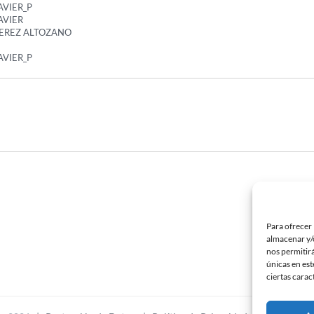
AVIER_P
AVIER
EREZ ALTOZANO
AVIER_P
Para ofrecer 
almacenar y/o
nos permitir
únicas en est
ciertas carac