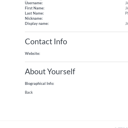
Username:
J
First Name:
J
Last Name:
P
Nickname:
Display name:
J
Contact Info
Website:
About Yourself
Biographical Info:
Back